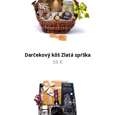
Darčekový kôš Zlatá spŕška
56 €