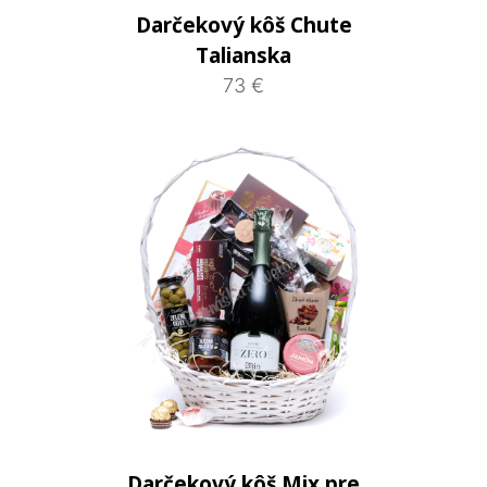
Darčekový kôš Chute
Talianska
73 €
Darčekový kôš Mix pre