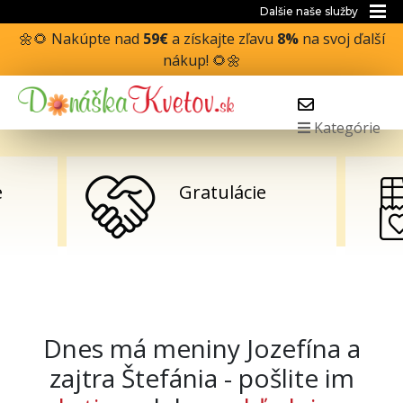
Dalšie naše služby
🌼🌻 Nakúpte nad
59€
a získajte zľavu
8%
na svoj ďalší
nákup! 🌻🌼
Kategórie
e
Gratulácie
Dnes má meniny Jozefína a
zajtra Štefánia - pošlite im