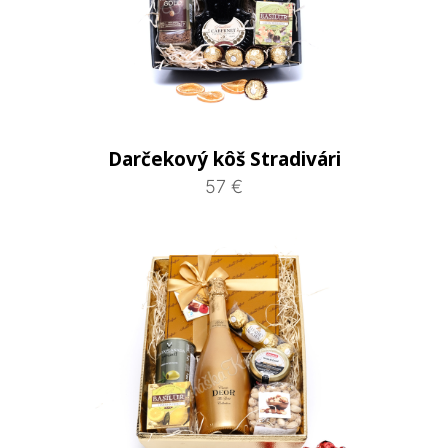
Darčekový kôš Stradivári
57 €