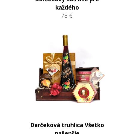
každého
78 €
Darčeková truhlica Všetko
najlepšie