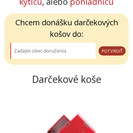
kyticu
, alebo
pohľadnicu
Chcem donášku darčekových
košov do:
Darčekové koše