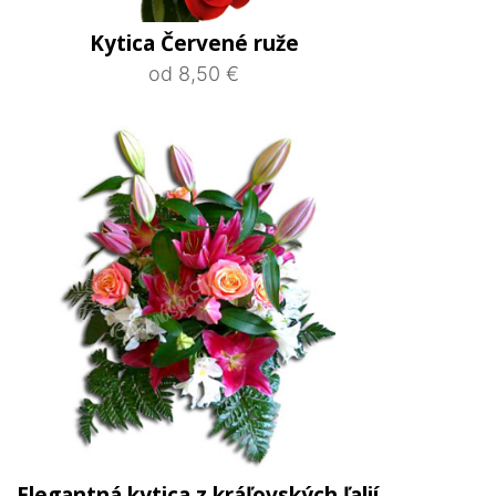
Kytica Červené ruže
od 8,50 €
Elegantná kytica z kráľovských ľalií