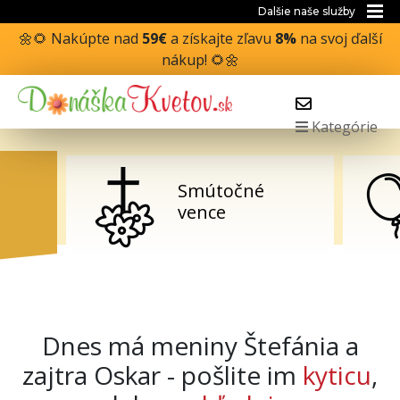
Dalšie naše služby
🌼🌻 Nakúpte nad
59€
a získajte zľavu
8%
na svoj ďalší
nákup! 🌻🌼
Kategórie
Smútočné
vence
Dnes má meniny Štefánia a
zajtra Oskar - pošlite im
kyticu
,