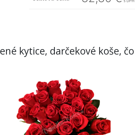
s DPH
né kytice, darčekové koše, č