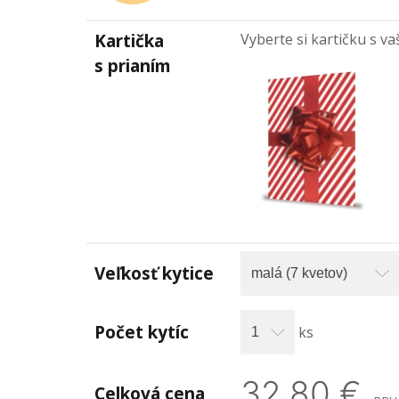
Kartička
Vyberte si kartičku s va
s prianím
Veľkosť kytice
Počet kytíc
ks
32,80 €
Celková cena