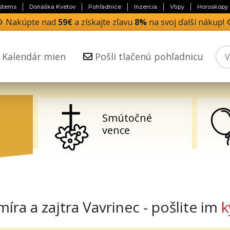
stems
Donáška Kvetov
Pohľadnice
Inzercia
Vtipy
Horoskopy
🌻 Nakúpte nad
59€
a získajte zľavu
8%
na svoj ďalší nákup! 
Kalendár mien
Pošli tlačenú pohľadnicu
Darčeky pre
deti
a a zajtra Vavrinec - pošlite im
k