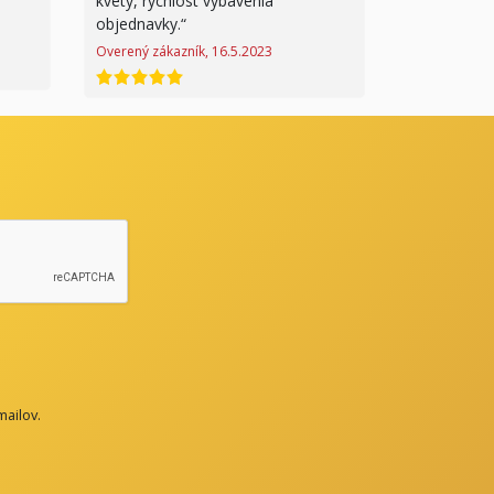
kvety, rychlost vybavenia
objednavky.
Overený zákazník, 16.5.2023
hodnotenie 5 z 5
mailov.