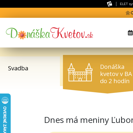
ELET sy
🌼
Donáška
Smútočné
kvetov v BA
vence
do 2 hodín
Dnes má meniny Ľubomír