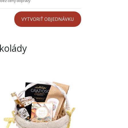
 bez ceny dopravy
okolády