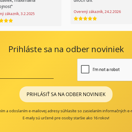
adaviek, maximálna
dvoch dní.
ojnosť
Overený zákazník, 24.2.2026
ný zákazník, 3.2.2025
hodnotenie 5 z 5
enie 5 z 5
Prihláste sa na odber noviniek
PRIHLÁSIŤ SA NA ODBER NOVINIEK
ím a odoslaním e-mailovej adresy súhlasíte so zasielaním informačných e-
E-maily sú určené pre osoby staršie ako 16 rokov!