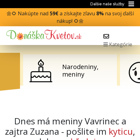
Dalšie naše služby
🌼🌻 Nakúpte nad
59€
a získajte zľavu
8%
na svoj ďalší
nákup! 🌻🌼
Kategórie
Narodeniny,
meniny
Dnes má meniny Vavrinec a
zajtra Zuzana - pošlite im
kyticu
,