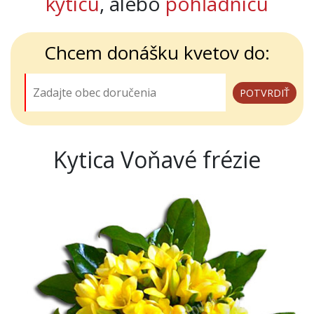
kyticu
, alebo
pohľadnicu
Chcem donášku kvetov do:
Kytica Voňavé frézie