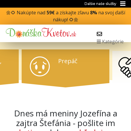
Dalšie naše služby
🌼🌻 Nakúpte nad
59€
a získajte zľavu
8%
na svoj ďalší
nákup! 🌻🌼
Kategórie
,
Prepáč
Dnes má meniny Jozefína a
zajtra Štefánia - pošlite im