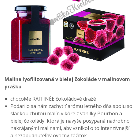
Malina lyofilizovaná v bielej čokoláde v malinovom
prášku
chocoMe RAFFINÉE čokoládové dražé
Podarilo sa nám zachytiť arómu letného dňa spolu so
sladkou chuťou malín v kôre z vanilky Bourbon a
bielej čokolády, ktorá je navyše posypaná nadrobno
nakrájanými malinami, aby vznikol o to intenzívnejší
a nezabudnuteľný ovocný zážitok.