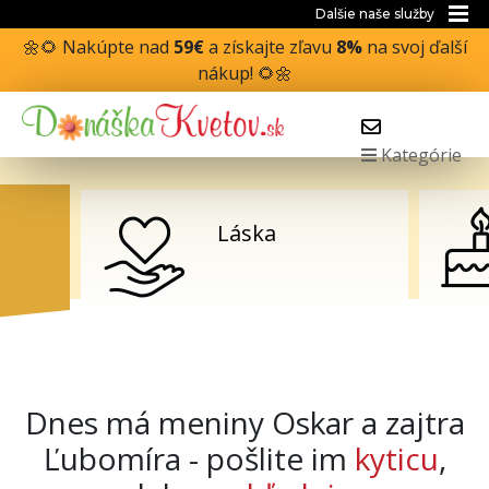
Dalšie naše služby
🌼🌻 Nakúpte nad
59€
a získajte zľavu
8%
na svoj ďalší
nákup! 🌻🌼
Kategórie
Narodeniny,
meniny
Dnes má meniny Oskar a zajtra
Ľubomíra - pošlite im
kyticu
,