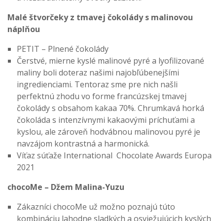
Malé štvorčeky z tmavej čokolády s malinovou
náplňou
PETIT – Plnené čokolády
Čerstvé, mierne kyslé malinové pyré a lyofilizované
maliny boli doteraz našimi najobľúbenejšími
ingredienciami. Tentoraz sme pre nich našli
perfektnú zhodu vo forme francúzskej tmavej
čokolády s obsahom kakaa 70%. Chrumkavá horká
čokoláda s intenzívnymi kakaovými príchuťami a
kyslou, ale zároveň hodvábnou malinovou pyré je
navzájom kontrastná a harmonická.
Víťaz súťaže International Chocolate Awards Europa
2021
chocoMe – Džem Malina-Yuzu
Zákazníci chocoMe už možno poznajú túto
kombináciu lahodne sladkých a osviežujúcich kyslých