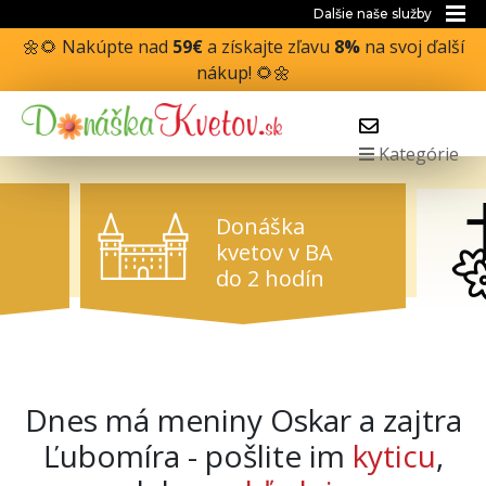
Dalšie naše služby
🌼🌻 Nakúpte nad
59€
a získajte zľavu
8%
na svoj ďalší
nákup! 🌻🌼
Kategórie
Donáška
kvetov v BA
do 2 hodín
Dnes má meniny Oskar a zajtra
Ľubomíra - pošlite im
kyticu
,