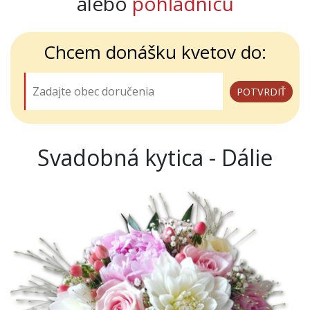
alebo
pohľadnicu
Chcem donášku kvetov do:
Svadobná kytica - Dálie