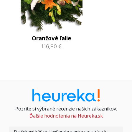
Oranžové ľalie
116,80 €
Pozrite si vybrané recenzie našich zákazníkov.
Ďalšie hodnotenia na Heureka.sk
Darčekový kôš mal byť prekvapením pre strýka k