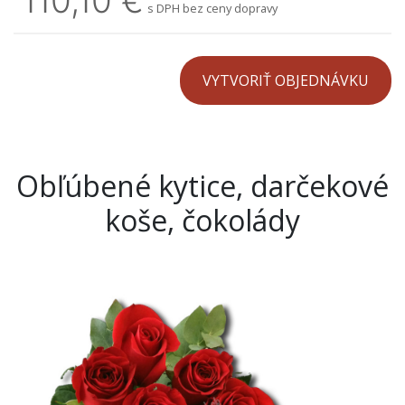
110,10 €
s DPH bez ceny dopravy
Obľúbené kytice, darčekové
koše, čokolády